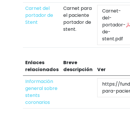
Carnet del
Carnet para
Carnet-
portador de
el paciente
del-
Stent
portador de
portador-
stent.
de-
stent.pdf
Enlaces
Breve
relacionados
descripción
Ver
Información
https://fun
general sobre
para-pacien
stents
coronarios