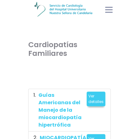
Cardiopatías
Familiares
Guías
Ver
Americanas del
detalles
Manejo de la
miocardiopatía
hipertrófica
MIOCARDIOPATÍA
Ver