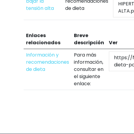
bajar la
recomendaciones
HIPER
tensión alta
de dieta
ALTA.p
Enlaces
Breve
relacionados
descripción
Ver
Información y
Para más
https://
recomendaciones
información,
dieta-pa
de dieta
consultar en
el siguiente
enlace: