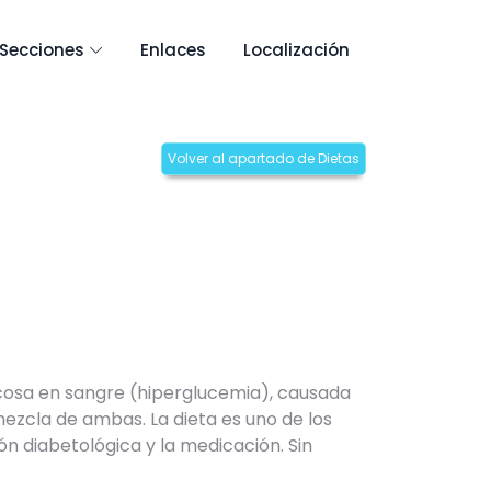
Secciones
Enlaces
Localización
Volver al apartado de Dietas
cosa en sangre (hiperglucemia), causada
mezcla de ambas. La dieta es uno de los
ión diabetológica y la medicación. Sin