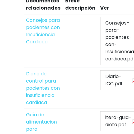
Documentos
Breve
relacionados
descripción
Ver
Consejos para
Consejos-
pacientes con
para-
Insuficiencia
pacientes-
Cardiaca
con-
Insuficienci
cardiaca.pd
Diario de
Diario-
control para
ICC.pdf
pacientes con
insuficiencia
cardiaca
Guía de
itera-guia-
alimentación
dieta.pdf
para