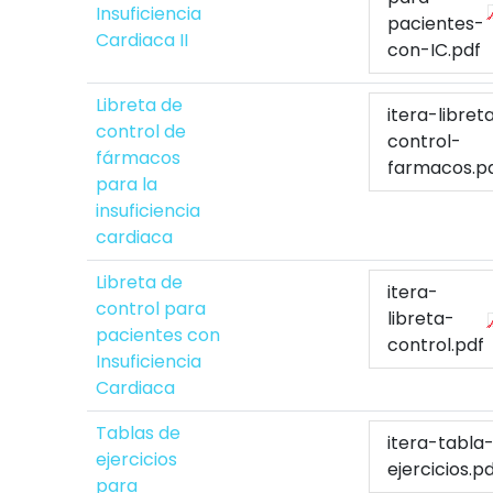
Insuficiencia
pacientes-
Cardiaca II
con-IC.pdf
Libreta de
itera-libret
control de
control-
fármacos
farmacos.p
para la
insuficiencia
cardiaca
Libreta de
itera-
control para
libreta-
pacientes con
control.pdf
Insuficiencia
Cardiaca
Tablas de
itera-tabla
ejercicios
ejercicios.p
para