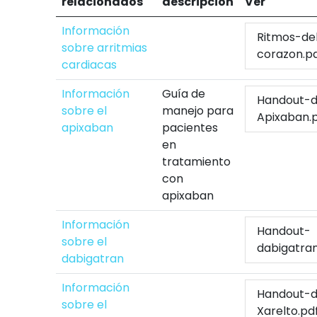
relacionados
descripción
Ver
Información
Ritmos-de
sobre arritmias
corazon.p
cardiacas
Información
Guía de
Handout-
sobre el
manejo para
Apixaban.
apixaban
pacientes
en
tratamiento
con
apixaban
Información
Handout-
sobre el
dabigatran
dabigatran
Información
Handout-
sobre el
Xarelto.pd