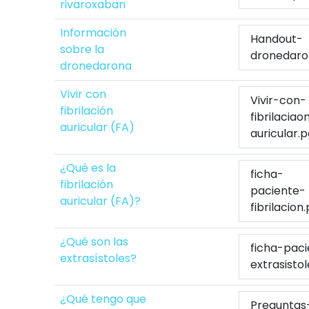
rivaroxaban
Información
Handout-
sobre la
dronedaro
dronedarona
Vivir con
Vivir-con-
fibrilación
fibrilaciao
auricular (FA)
auricular.p
¿Qué es la
ficha-
fibrilación
paciente-
auricular (FA)?
fibrilacion
¿Qué son las
ficha-pac
extrasístoles?
extrasistol
¿Qué tengo que
Preguntas