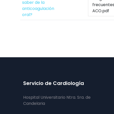
saber de la
frecuente
anticoagulación
ACO.pdf
oral?
Servicio de Cardiología
Hospital Universitario Ntra. Sra. de
Candelaria